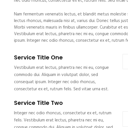
nec odio rhoncus, consectetur ex et, rutrum felis. Sed vitae 
Nam fermentum venenatis lectus, et blandit metus molestie si
lectus rhoncus, malesuada nisi at, varius dui. Donec tellus ju
Morbi venenatis mauris in finibus ullamcorper. Curabitur et e
Vestibulum erat lectus, pharetra nec mi eu, congue commodo
ipsum. Integer nec odio rhoncus, consectetur ex et, rutrum fel
Service Title One
Vestibulum erat lectus, pharetra nec mi eu, congue
commodo dui. Aliquam in volutpat dolor, sed
consequat ipsum. Integer nec odio rhoncus,
consectetur ex et, rutrum felis. Sed vitae urna est.
Service Title Two
Integer nec odio rhoncus, consectetur ex et, rutrum
felis. Vestibulum erat lectus, pharetra nec mi eu,
congue commodo dui. Aliquam in volutpat dolor, sed