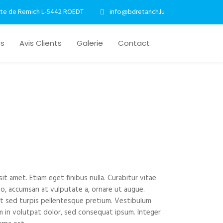
te de Remich L-5442 ROEDT
info@bdretanch.lu
os
Avis Clients
Galerie
Contact
t amet. Etiam eget finibus nulla. Curabitur vitae
sto, accumsan at vulputate a, ornare ut augue.
est sed turpis pellentesque pretium. Vestibulum
m in volutpat dolor, sed consequat ipsum. Integer