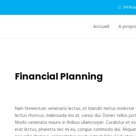
54 Rou
Accueil
A prop
Financial Planning
Nam fermentum venenatis lectus, et blandit metus molestie si
lectus rhoncus, malesuada nisi at, varius dui. Donec tellus ju
Morbi venenatis mauris in finibus ullamcorper. Curabitur et 
erat lectus, pharetra nec mi eu, congue commodo dui. Aliqua